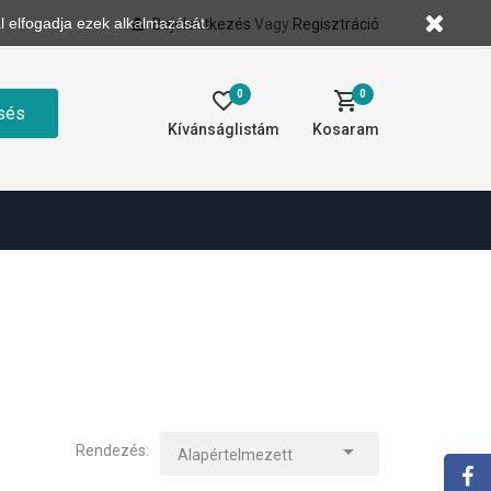
l elfogadja ezek alkalmazását.
Bejelentkezés
Vagy
Regisztráció
0
0
sés
Kívánságlistám
Kosaram

Rendezés:
Alapértelmezett