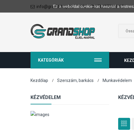
Ez a weboldal cookie-kat használ a testres
info@grandshop.hu
+36-70/273-66-15
KATEGÓRIÁK
KEZ
Kezdőlap
Szerszám, barkács
Munkavédelem
KÉZVÉDELEM
KÉZVÉ