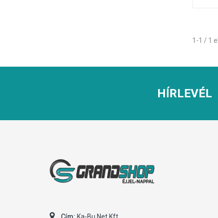
1-1 / 1
HÍRLEVÉL
Cím:
Ka-Bu Net Kft.