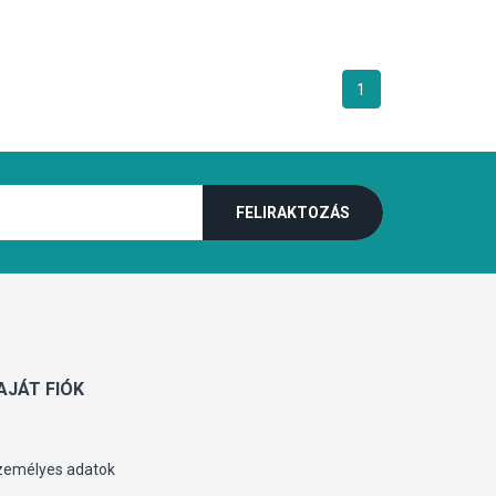
1
AJÁT FIÓK
zemélyes adatok