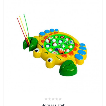
Horgászjáték