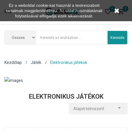
Ez a weboldal cookie-kat használ a testreszabott
0
0
tartalmak megjelenítéséhez. Az oldal használatának
folytatásával elfogadja ezek alkalmazását.
Keresés
Kezdőlap
Játék
Elektronikus játékok
ELEKTRONIKUS JÁTÉKOK

Alapértelmezett