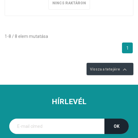
NINCS RAKTÁRON
1-8 / 8 elem mutatása
1

Vissza a tetejére
HÍRLEVÉL