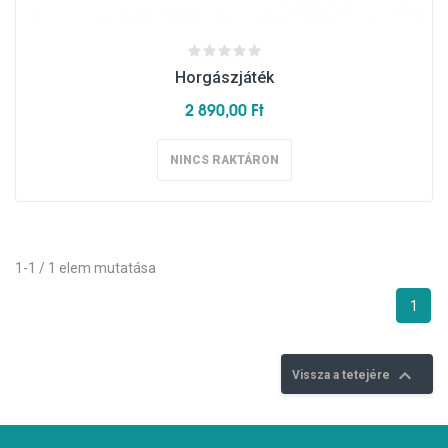
Horgászjáték
2 890,00 Ft
NINCS RAKTÁRON
1-1 / 1 elem mutatása
1

Vissza a tetejére