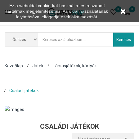
Ez a weboldal cookie-kat használ a testreszabott
0
0
tartalmak megjelenítéséhez. Az oldal használatának
folytatásával elfogadja ezek alkalmazását.
Keresés
Kezdőlap
Játék
Társasjátékok, kártyák
Családi játékok
CSALÁDI JÁTÉKOK
