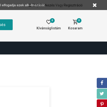
l elfogadja ezek alkalmazását.
Bejelentkezés
Vagy
Regisztráció
0
0
sés
Kívánságlistám
Kosaram