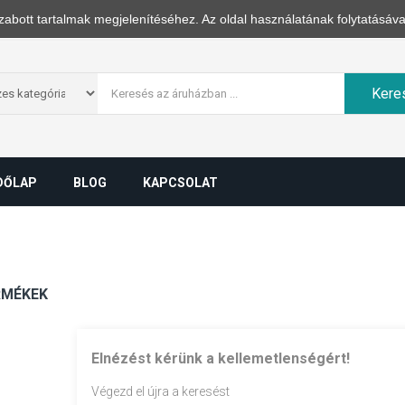
zabott tartalmak megjelenítéséhez. Az oldal használatának folytatásáva
Kere
DŐLAP
BLOG
KAPCSOLAT
RMÉKEK
Elnézést kérünk a kellemetlenségért!
Végezd el újra a keresést