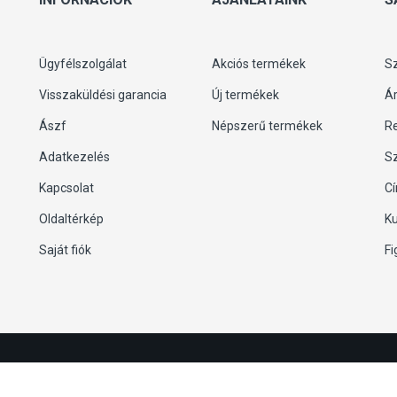
Ügyfélszolgálat
Akciós termékek
S
Visszaküldési garancia
Új termékek
Ár
Ászf
Népszerű termékek
R
Adatkezelés
S
Kapcsolat
C
Oldaltérkép
K
Saját fiók
F