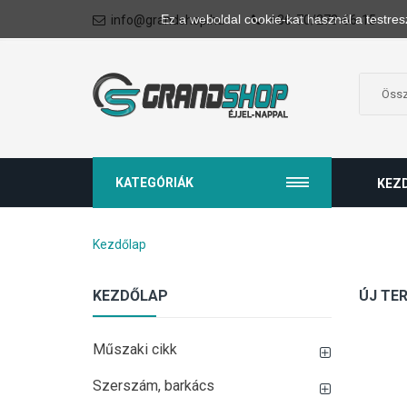
Ez a weboldal cookie-kat használ a testres
info@grandshop.hu
+36-70/273-66-15
KATEGÓRIÁK
KEZ
Kezdőlap
KEZDŐLAP
ÚJ TE
Műszaki cikk
Szerszám, barkács