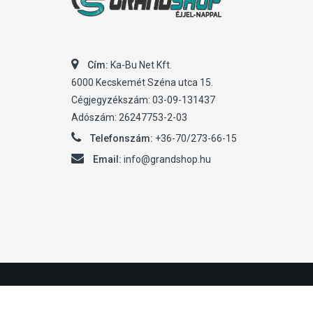
Cím:
Ka-Bu Net Kft.
6000 Kecskemét Széna utca 15.
Cégjegyzékszám: 03-09-131437
Adószám: 26247753-2-03
Telefonszám:
+36-70/273-66-15
Email:
info@grandshop.hu
© 2019
GrandShop.hu
Minden jog fenntartva.