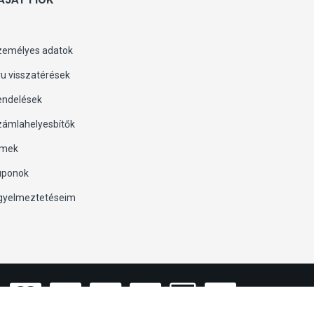
zemélyes adatok
u visszatérések
endelések
zámlahelyesbítők
ímek
uponok
igyelmeztetéseim