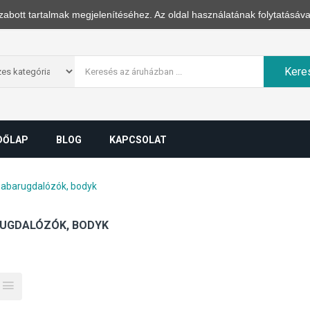
zabott tartalmak megjelenítéséhez. Az oldal használatának folytatásáva
Kere
DŐLAP
BLOG
KAPCSOLAT
abarugdalózók, bodyk
UGDALÓZÓK, BODYK