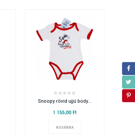
.
Snoopy rövid ujjú body...
1 155,00 Ft
KOSÁRBA