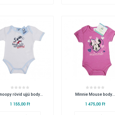
noopy rövid ujjú body...
Minnie Mouse body...
1 155,00 Ft
1 475,00 Ft