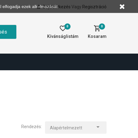
l elfogadja ezek alkalmazását.
Bejelentkezés
Vagy
Regisztráció
0
0
sés
Kívánságlistám
Kosaram

Rendezés:
Alapértelmezett