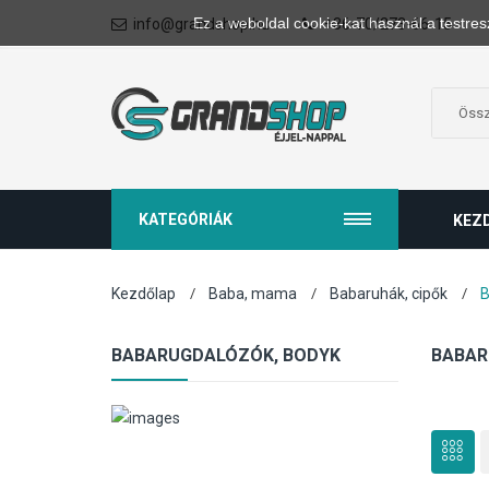
Ez a weboldal cookie-kat használ a testres
info@grandshop.hu
+36-70/273-66-15
KATEGÓRIÁK
KEZ
Kezdőlap
Baba, mama
Babaruhák, cipők
B
BABARUGDALÓZÓK, BODYK
BABAR