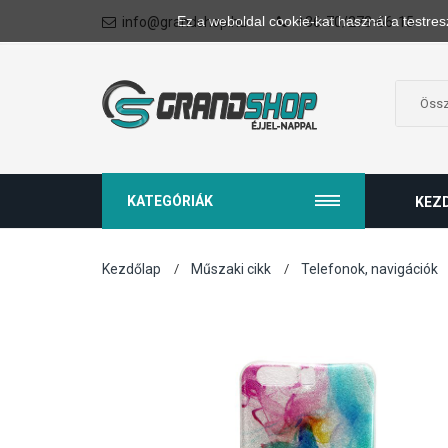
Ez a weboldal cookie-kat használ a testres
info@grandshop.hu
+36-70/273-66-15
KATEGÓRIÁK
KEZ
Kezdőlap
Műszaki cikk
Telefonok, navigációk