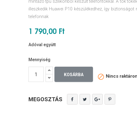
mintázó tpu szilikonból készült telefontokkal. A tok töké
illeszkedik Huawei P10 készülékedhez, így biztonságot n
telefonnak
1 790,00 Ft
Adóval együtt
Mennyiség
KOSÁRBA

Nincs raktáro
MEGOSZTÁS