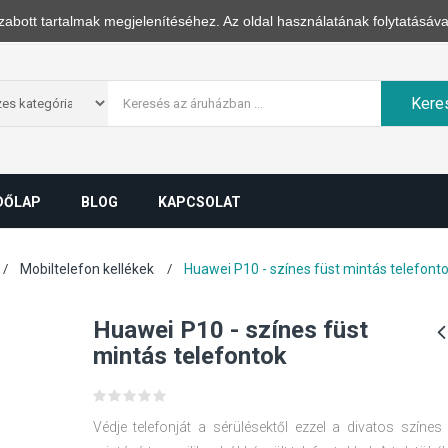
zabott tartalmak megjelenítéséhez. Az oldal használatának folytatásáva
Kere
DŐLAP
BLOG
KAPCSOLAT
Mobiltelefon kellékek
Huawei P10 - színes füst mintás telefont
Huawei P10 - színes füst
mintás telefontok
Védje telefonját a sérülésektől ezzel a divatos színes 