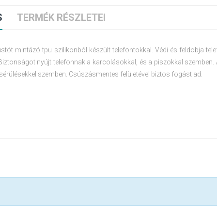
S
TERMÉK RÉSZLETEI
üstöt mintázó tpu szilikonból készült telefontokkal. Védi és feldobja tel
Biztonságot nyújt telefonnak a karcolásokkal, és a piszokkal szemben. 
 sérülésekkel szemben. Csúszásmentes felületével biztos fogást ad.