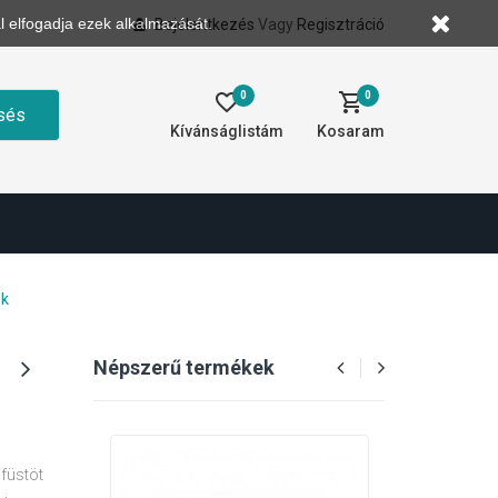
l elfogadja ezek alkalmazását.
Bejelentkezés
Vagy
Regisztráció
0
0
sés
Kívánságlistám
Kosaram
ok
Népszerű termékek
füstöt