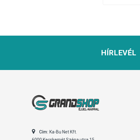
HÍRLEVÉL
Cím:
Ka-Bu Net Kft.
6000 Kecskemét Széna utca 15.