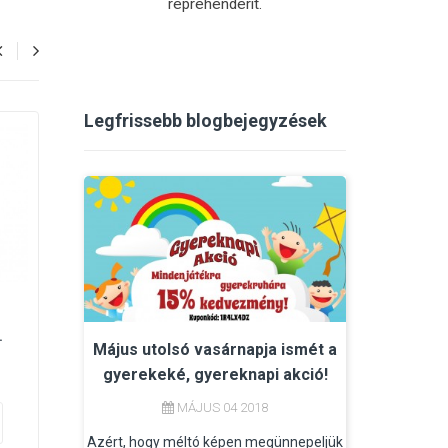
reprehenderit.
Legfrissebb blogbejegyzések
.
Iphone 6/6s - Párizs...
Iphone 6/6s -...
Május utolsó vasárnapja ismét a
1 690,00 Ft
1 690,00 Ft
gyerekeké, gyereknapi akció!
MÁJUS 04 2018
Részletek
KOSÁRBA
Azért, hogy méltó képen megünnepeljük