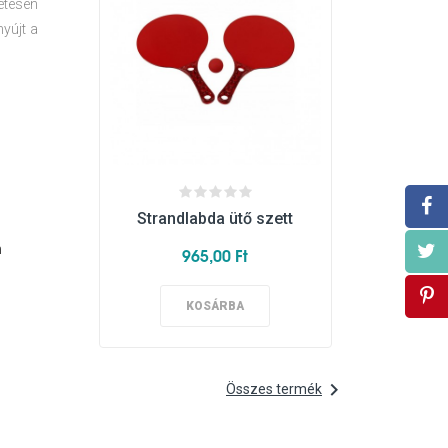
letesen
yújt a
Strandlabda ütő szett
Vízipi
n
965,00 Ft
1
KOSÁRBA

Összes termék