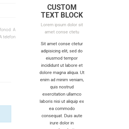
CUSTOM
TEXT BLOCK
Lorem ipsum dolor sit
efonod. A
amet conse ctetu
A telefon
Sit amet conse ctetur
adipisicing elit, sed do
eiusmod tempor
incididunt ut labore et
dolore magna aliqua. Ut
enim ad minim veniam,
quis nostrud
exercitation ullamco
laboris nisi ut aliquip ex
ea commodo
consequat. Duis aute
irure dolor in