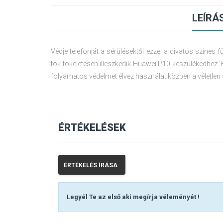
LEÍRÁ
Védje telefonját a sérülésektől ezzel a divatos színes f
tok tökéletesen illeszkedik Huawei P10 készülékedhez. 
folyamatos védelmet élvez használat közben a véletlen
ÉRTÉKELÉSEK
ÉRTÉKELÉS ÍRÁSA
Legyél Te az első aki megírja véleményét !